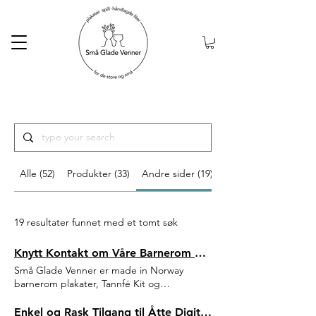
Gratis frakt ved kjøp
over 999kr
Alle (52)
Produkter (33)
Andre sider (19)
19 resultater funnet med et tomt søk
Knytt Kontakt om Våre Barnerom Plakater Nettbutikk | Små Glade Venner | Oslo, Norge
Små Glade Venner er made in Norway
barnerom plakater, Tannfé Kit og
Håndlagde Féer med mening for små og
store. Vakkert utført med formål å stimulere
Enkel og Rask Tilgang til Åtte Digital Bursdagskortinvitasjoner | Små Glade Venner | Oslo, Norge