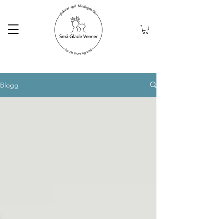
Gratis frakt ved kjøp
over 999kr
Blogg