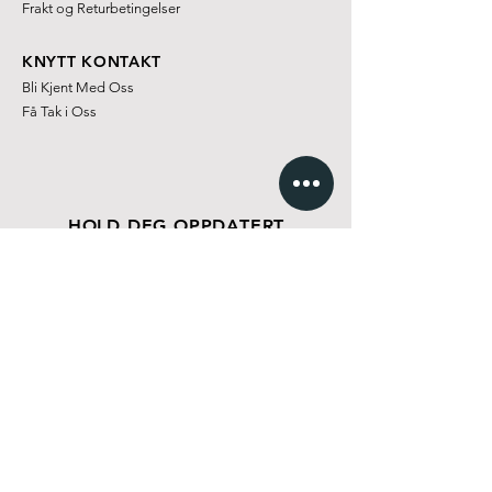
Frakt og Returbetingelser
KNYTT KONTAKT
Bli Kjent Med Oss
Få Tak i Oss
HOLD DEG OPPDATERT
og få 20% avslag på ditt neste kjøp!
BLI MED PÅ NYHETSBREVET
Org.nr.:
927 022 982
MVA / Made in Norway with 🤍