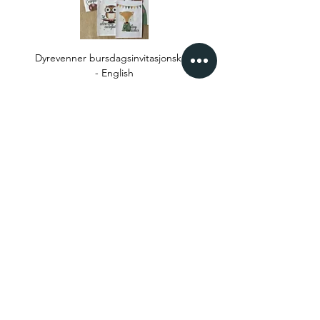
Dyrevenner bursdagsinvitasjonskort
- English
VILKÅR OG POLICYER
Vilkår og Betingelser
Frakt og Returbetingelser
KNYTT KONTAKT
Bli Kjent Med Oss
Få Tak i Oss