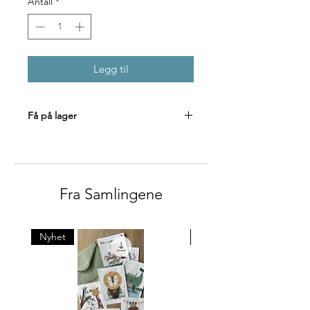
Antall
*
Legg til
Få på lager
Fra Samlingene
Nyhet
Nyhet