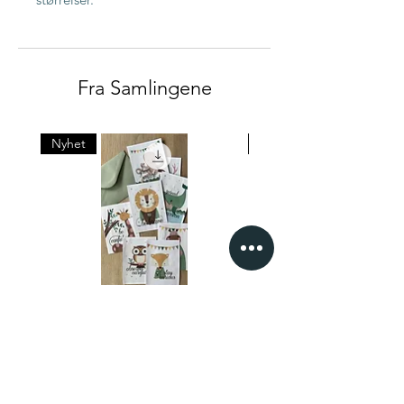
Fra Samlingene
Nyhet
Nyhet
Dyrevenner bursdagsinvitasjonskort
- English