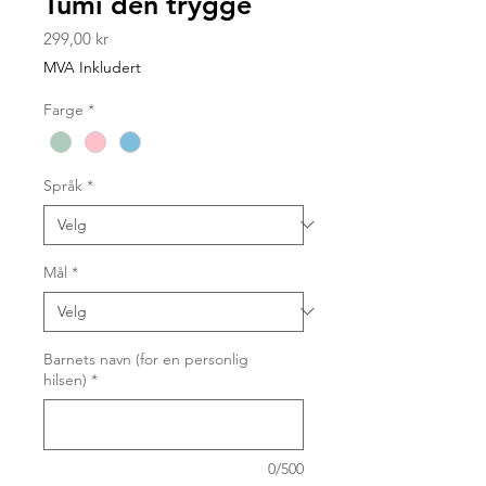
Tumi den trygge
Pris
299,00 kr
MVA Inkludert
Farge
*
Språk
*
Mål
*
Barnets navn (for en personlig
hilsen)
*
0/500