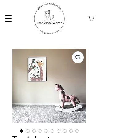
Gratis frakt ved kjøp
over 999kr