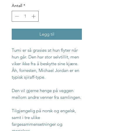
Antall
*
Legg til
Tumi er så grasiøs at hun flyter når
hun går. Den har stor selvtillit, men
viker ikke fra å beskytte sine kjære.
Åh, forresten, Michael Jordan er en
typisk sjiraff-type.
Den vil gjerne henge på veggen
mellom andre venner fra samlingen.
Tilgjengelig på norsk og engelsk,
samt i tre ulike
fargesammensetninger og
størrelser.